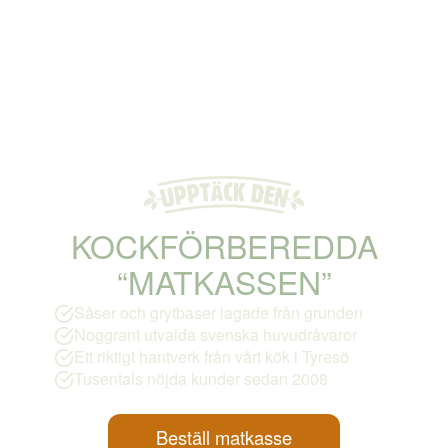
KOCKFÖRBEREDDA
“MATKASSEN”
Såser och grytbaser lagade från grunden
Noggrant utvalda svenska huvudråvaror
Ett riktigt hantverk från vårt kök i Tyresö
Tusentals nöjda kunder sedan 2008
Beställ matkasse