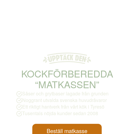
KOCKFÖRBEREDDA
“MATKASSEN”
Såser och grytbaser lagade från grunden
Noggrant utvalda svenska huvudråvaror
Ett riktigt hantverk från vårt kök i Tyresö
Tusentals nöjda kunder sedan 2008
Beställ matkasse