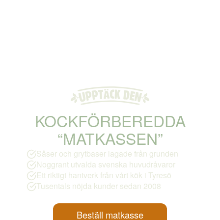
KOCKFÖRBEREDDA
“MATKASSEN”
Såser och grytbaser lagade från grunden
Noggrant utvalda svenska huvudråvaror
Ett riktigt hantverk från vårt kök i Tyresö
Tusentals nöjda kunder sedan 2008
Beställ matkasse