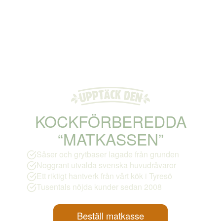
KOCKFÖRBEREDDA
“MATKASSEN”
Såser och grytbaser lagade från grunden
Noggrant utvalda svenska huvudråvaror
Ett riktigt hantverk från vårt kök i Tyresö
Tusentals nöjda kunder sedan 2008
Beställ matkasse