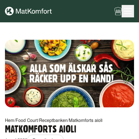
Ingen meny har konfigurerats ännu.
Hem
/
Food Court
/
Receptbanken
/
Matkomforts aioli
MATKOMFORTS AIOLI