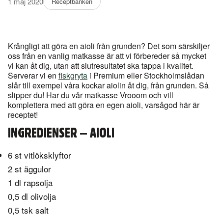
1 maj 2020
Receptbanken
Krångligt att göra en aioli från grunden? Det som särskiljer
oss från en vanlig matkasse är att vi förbereder så mycket
vi kan åt dig, utan att slutresultatet ska tappa i kvalitet.
Serverar vi en
fiskgryta
i Premium eller Stockholmslådan
slår till exempel våra kockar aiolin åt dig, från grunden. Så
slipper du! Har du vår matkasse Vrooom och vill
komplettera med att göra en egen aioli, varsågod här är
receptet!
INGREDIENSER – AIOLI
6 st vitlöksklyftor
2 st äggulor
1 dl rapsolja
0,5 dl olivolja
0,5 tsk salt