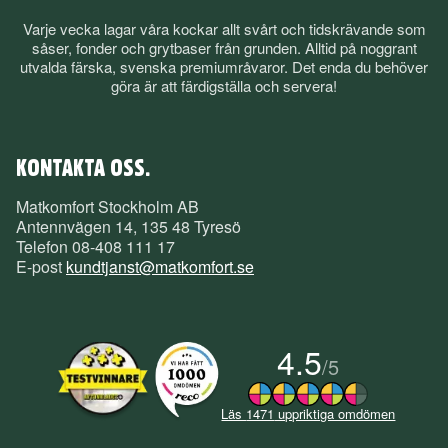
Varje vecka lagar våra kockar allt svårt och tidskrävande som
såser, fonder och grytbaser från grunden. Alltid på noggrant
utvalda färska, svenska premiumråvaror. Det enda du behöver
göra är att färdigställa och servera!
KONTAKTA OSS.
Matkomfort Stockholm AB
Antennvägen 14, 135 48 Tyresö
Telefon
08-408 111 17
E-post
kundtjanst@matkomfort.se
4.5
/
5
Läs
1471
uppriktiga omdömen