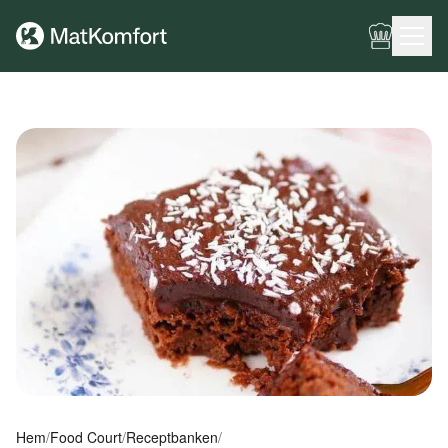
Ingen meny har konfigurerats ännu.
Hem
/
Food Court
/
Receptbanken
/