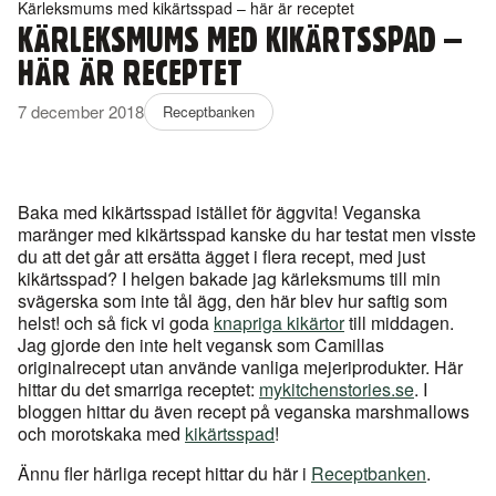
Kärleksmums med kikärtsspad – här är receptet
KÄRLEKSMUMS MED KIKÄRTSSPAD –
HÄR ÄR RECEPTET
7 december 2018
Receptbanken
Baka med kikärtsspad istället för äggvita! Veganska
maränger med kikärtsspad kanske du har testat men visste
du att det går att ersätta ägget i flera recept, med just
kikärtsspad? I helgen bakade jag kärleksmums till min
svägerska som inte tål ägg, den här blev hur saftig som
helst! och så fick vi goda
knapriga kikärtor
till middagen.
Jag gjorde den inte helt vegansk som Camillas
originalrecept utan använde vanliga mejeriprodukter. Här
hittar du det smarriga receptet:
mykitchenstories.se
. I
bloggen hittar du även recept på veganska marshmallows
och morotskaka med
kikärtsspad
!
Ännu fler härliga recept hittar du här i
Receptbanken
.