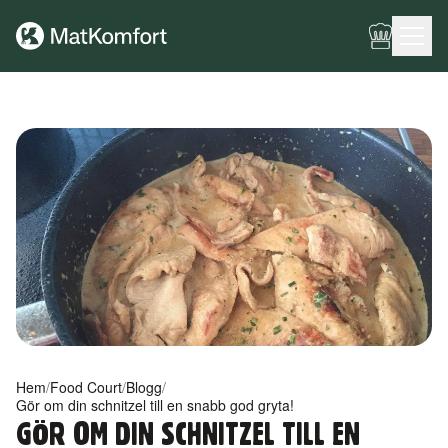
Ingen meny har konfigurerats ännu.
Hem
/
Food Court
/
Blogg
/
Gör om din schnitzel till en snabb god gryta!
GÖR OM DIN SCHNITZEL TILL EN