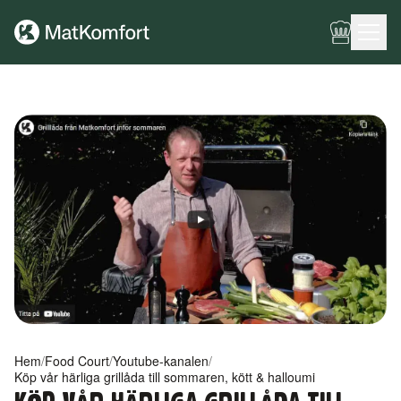
Ingen meny har konfigurerats ännu.
Hem
/
Food Court
/
Youtube-kanalen
/
Köp vår härliga grillåda till sommaren, kött & halloumi