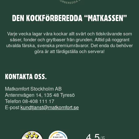
DEN KOCKFÖRBEREDDA “MATKASSEN”
Varje vecka lagar våra kockar allt svårt och tidskrävande som
såser, fonder och grytbaser från grunden. Alltid på noggrant
utvalda färska, svenska premiumråvaror. Det enda du behöver
göra är att färdigställa och servera!
KONTAKTA OSS.
Matkomfort Stockholm AB
Antennvägen 14, 135 48 Tyresö
Telefon
08-408 111 17
E-post
kundtjanst@matkomfort.se
4.5
/
5