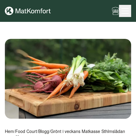
Ingen meny har konfigurerats ännu.
Hem
/
Food Court
/
Blogg
/
Grönt i veckans Matkasse Sthlmslådan