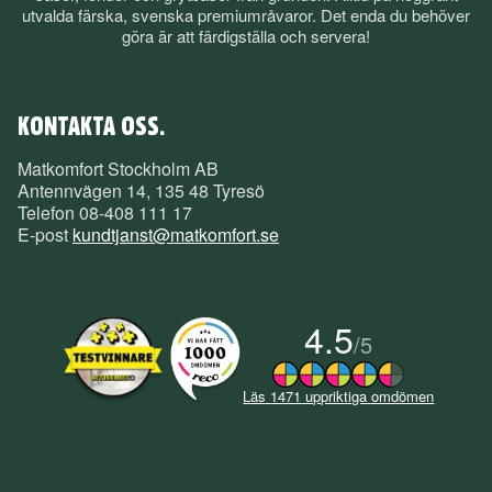
utvalda färska, svenska premiumråvaror. Det enda du behöver
göra är att färdigställa och servera!
KONTAKTA OSS.
Matkomfort Stockholm AB
Antennvägen 14, 135 48 Tyresö
Telefon
08-408 111 17
E-post
kundtjanst@matkomfort.se
4.5
/
5
Läs
1471
uppriktiga omdömen