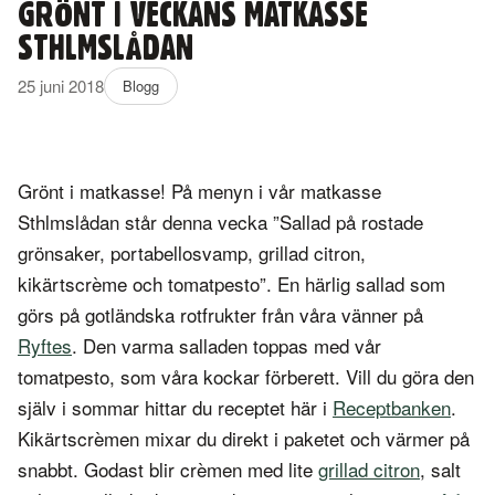
GRÖNT I VECKANS MATKASSE
STHLMSLÅDAN
25 juni 2018
Blogg
Grönt i matkasse! På menyn i vår matkasse
Sthlmslådan står denna vecka ”Sallad på rostade
grönsaker, portabellosvamp, grillad citron,
kikärtscrème och tomatpesto”. En härlig sallad som
görs på gotländska rotfrukter från våra vänner på
Ryftes
. Den varma salladen toppas med vår
tomatpesto, som våra kockar förberett. Vill du göra den
själv i sommar hittar du receptet här i
Receptbanken
.
Kikärtscrèmen mixar du direkt i paketet och värmer på
snabbt. Godast blir crèmen med lite
grillad citron
, salt