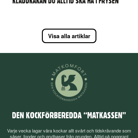
KLADDKAKAN DU ALLTID SKA HA I FRYSEN
Visa alla artiklar
DEN KOCKFÖRBEREDDA “MATKASSEN”
Varje vecka lagar våra kockar allt svårt och tidskrävande som
såser, fonder och grytbaser från grunden. Alltid på noggrant