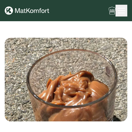
Ingen meny har konfigurerats ännu.