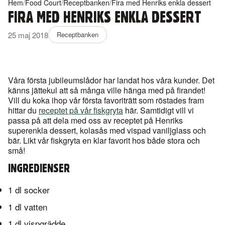
Hem
/
Food Court
/
Receptbanken
/
Fira med Henriks enkla dessert
FIRA MED HENRIKS ENKLA DESSERT
25 maj 2018
Receptbanken
Våra första jubileumslådor har landat hos våra kunder. Det
känns jättekul att så många ville hänga med på firandet!
Vill du koka ihop vår första favoriträtt som röstades fram
hittar du
receptet på vår fiskgryta
här. Samtidigt vill vi
passa på att dela med oss av receptet på Henriks
superenkla dessert, kolasås med vispad vaniljglass och
bär. Likt vår fiskgryta en klar favorit hos både stora och
små!
INGREDIENSER
1 dl socker
1 dl vatten
1 dl vispgrädde