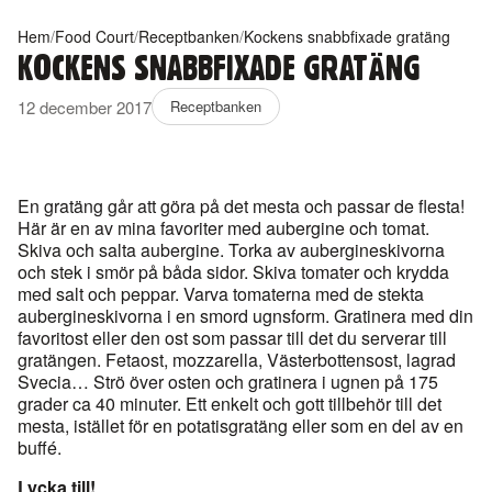
Hem
/
Food Court
/
Receptbanken
/
Kockens snabbfixade gratäng
KOCKENS SNABBFIXADE GRATÄNG
12 december 2017
Receptbanken
En gratäng går att göra på det mesta och passar de flesta!
Här är en av mina favoriter med aubergine och tomat.
Skiva och salta aubergine. Torka av aubergineskivorna
och stek i smör på båda sidor. Skiva tomater och krydda
med salt och peppar. Varva tomaterna med de stekta
aubergineskivorna i en smord ugnsform. Gratinera med din
favoritost eller den ost som passar till det du serverar till
gratängen. Fetaost, mozzarella, Västerbottensost, lagrad
Svecia… Strö över osten och gratinera i ugnen på 175
grader ca 40 minuter. Ett enkelt och gott tillbehör till det
mesta, istället för en potatisgratäng eller som en del av en
buffé.
Lycka till!