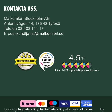
KONTAKTA OSS.
Matkomfort Stockholm AB
Antennvägen 14, 135 48 Tyresö
Telefon
08-408 111 17
E-post
kundtjanst@matkomfort.se
4.5
/
5
Läs
1471
uppriktiga omdömen
Läs vår
integritetspolicy
,
hållbarhetspolicy
eller våra
allmänna
By