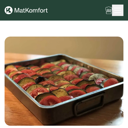
Ingen meny har konfigurerats ännu.