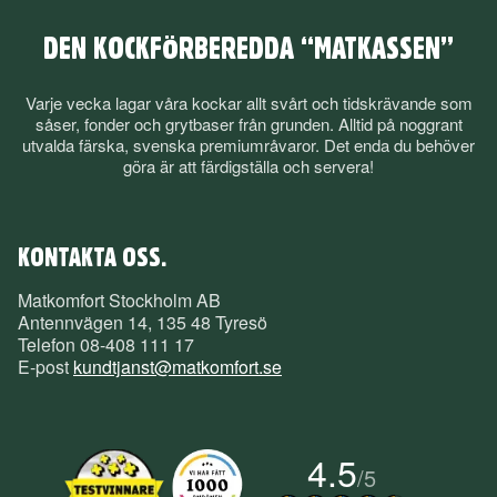
DEN KOCKFÖRBEREDDA “MATKASSEN”
Varje vecka lagar våra kockar allt svårt och tidskrävande som
såser, fonder och grytbaser från grunden. Alltid på noggrant
utvalda färska, svenska premiumråvaror. Det enda du behöver
göra är att färdigställa och servera!
KONTAKTA OSS.
Matkomfort Stockholm AB
Antennvägen 14, 135 48 Tyresö
Telefon
08-408 111 17
E-post
kundtjanst@matkomfort.se
4.5
/
5