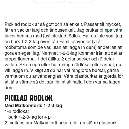
Picklad rödlök är så gott och så enkelt. Passar till mycket,
får en vacker färg och är busenkelt. Jag brukar
pimpa våra
tacos
hemma med just picklad rödlök. Har du inte som jag
en burk 1-2-3 lag över från Familjefavoriter (vi åt
rödbetorna som de var, utan att lägga in dem) är det lätt att
göra en egen lag. Namnet 1-2-3-lag kommer från att det är
proportionerna, 1 del ättika, 2 delar socker och 3 delar
vatten. Skala upp efter hur många rödlökar eller annat, du
vill lägga in. Viktigt att du har väl rengjorda burkar, gärna
varma om du använder glas. Våra plastburkar är gjorda för
att tåla värme så det går finfint att hälla i den varma lagen i
dem.
PICKLAD RÖDLÖK
Med Matkomforts 1-2-3-lag
1-2 rödlökar
1 burk 1-2-3-lag för 4 p
2 mellanstora Matkomfortburkar eller en större glasburk