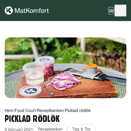
Ingen meny har konfigurerats ännu.
Hem
/
Food Court
/
Receptbanken
/
Picklad rödlök
PICKLAD RÖDLÖK
8 februari 2021
Receptbanken
Tips & Trix