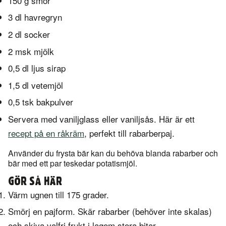
150 g smör
3 dl havregryn
2 dl socker
2 msk mjölk
0,5 dl ljus sirap
1,5 dl vetemjöl
0,5 tsk bakpulver
Servera med vaniljglass eller vaniljsås. Här är ett
recept på en råkräm
, perfekt till rabarberpaj.
Använder du frysta bär kan du behöva blanda rabarber och
bär med ett par teskedar potatismjöl.
GÖR SÅ HÄR
Värm ugnen till 175 grader.
Smörj en pajform. Skär rabarber (behöver inte skalas)
och skiva valfri frukt i lagom stora bitar.