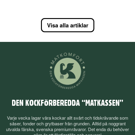
Visa alla artiklar
DEN KOCKFÖRBEREDDA “MATKASSEN”
Varje vecka lagar våra kockar allt svårt och tidskrävande som
såser, fonder och grytbaser från grunden. Alltid på noggrant
utvalda färska, svenska premiumråvaror. Det enda du behöver
göra är att färdigställa och servera!