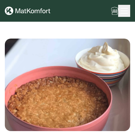
Ingen meny har konfigurerats ännu.