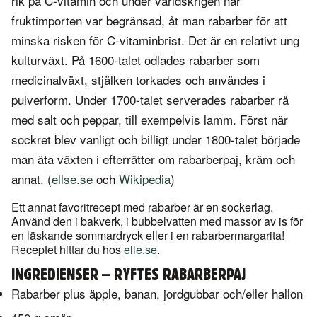
rik på C-vitamin och under världskrigen när
fruktimporten var begränsad, åt man rabarber för att
minska risken för C-vitaminbrist. Det är en relativt ung
kulturväxt. På 1600-talet odlades rabarber som
medicinalväxt, stjälken torkades och användes i
pulverform. Under 1700-talet serverades rabarber rå
med salt och peppar, till exempelvis lamm. Först när
sockret blev vanligt och billigt under 1800-talet började
man äta växten i efterrätter om rabarberpaj, kräm och
annat. (
ellse.se
och
Wikipedia
)
Ett annat favoritrecept med rabarber är en sockerlag.
Använd den i bakverk, i bubbelvatten med massor av is för
en läskande sommardryck eller i en rabarbermargarita!
Receptet hittar du hos
elle.se
.
INGREDIENSER – RYFTES RABARBERPAJ
Rabarber plus äpple, banan, jordgubbar och/eller hallon