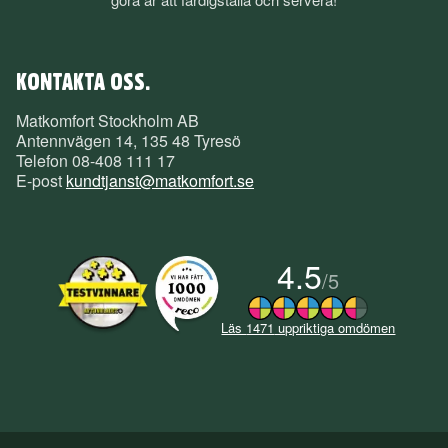
KONTAKTA OSS.
Matkomfort Stockholm AB
Antennvägen 14, 135 48 Tyresö
Telefon
08-408 111 17
E-post
kundtjanst@matkomfort.se
4.5
/
5
Läs
1471
uppriktiga omdömen