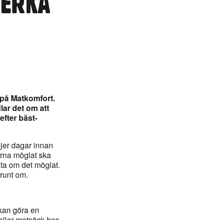
VERKA
 på Matkomfort.
lar det om att
fter bäst-
röjer dagar innan
orna möglat ska
äta om det möglat.
runt om.
 kan göra en
eller matsäck hos