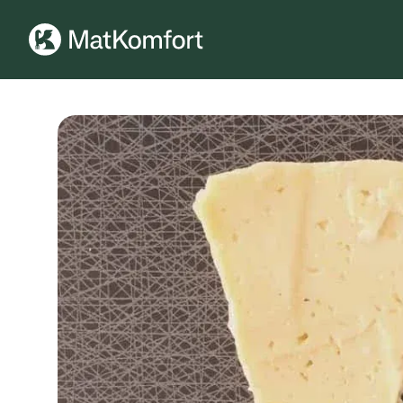
Ingen meny har konfigurerats ännu.