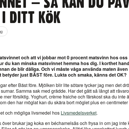
NNET – SÅ KAN DU PÅ
I DITT KÖK
gg
matsvinnet och att vi jobbar mot 0 procent matsvinn hos oss
 hur du kan minska matsvinnet hemma hos dig. I korthet hand
nan de blir dåliga. Och vi måste våga använda maten även e
 betyder just BÄST före. Lukta och smaka, känns det OK?
agar efter Bäst före. Mjölken blir lite sötare tycker jag men det d
 surnar. Samma sak med grädde. Har det gått så långt att råvar
e mer försiktig. Yoghurt, crème fraiche och färskost ska du inte 
om den har möglat kan du skära bort möglet plus en centimeter 
et och mögliga livsmedel hos
Livsmedelsverket
.
k över brukar jag koka en béchamelsås och frysa in om jag inte
Eller så gör jag en ugnspannkaka. Alltid lika uppskattad lunch 