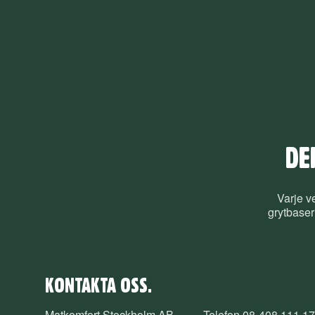
DE
Varje v
grytbaser
KONTAKTA OSS.
Matkomfort Stockholm AB
Telefon
08-408 111 17