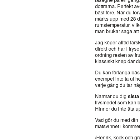
döttrarna. Perfekt ä
bäst före. När du fö
märks upp med 28 dag
rumstemperatur, vilke
man brukar säga att 
Jag köper alltid färsk
direkt och har i frys
ordning resten av fr
klassiskt knep där d
Du kan förlänga bäst
exempel inte ta ut he
varje gång du tar nå
Närmar du dig
sist
livsmedel som kan bli
Hinner du inte äta up
Vad gör du med din m
matsvinnet i kommen
/Henrik, kock och g