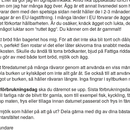
ven om jag har många ägg över. Ägg är ett annat livsmedel som hå
rvarar dem med den spetsiga sidan neråt håller de i 2-3 månader.
ar är en EU-lagstiftning. I många länder i EU förvarar de ägge
t förkortar hållbarheten. Är du osäker, knäck ägget och lukta, det 
något luktar som ”ruttet ägg”. Du känner om det är gammalt!
t bröd från bageriet hos mig. För att det inte ska bli torrt och dåli
en, perfekt! Sen rostar vi det eller låter skivorna tina snabbt med
ukosten. Skulle du ändå få torra brödkanter, bjud på Fattiga ridd
u gör av med både torrt bröd, mjölk och ägg.
 föredatumet på många råvaror genom att använda en viss mängd 
la burken ur kylskåpet om inte allt går åt. Se också till att anv
got ur burken, så håller råvaran längre. Inga fingrar i syltburken
a förbrukningsdag
ska du däremot se upp. Sista förbrukningsd
 farliga när de blivit för gamla, som till exempel fisk, kyckling, f
p maten, frys eller tillaga innan datumet passerat och frys in fär
jölk som håller på att gå ut? Dela gärna med dig av dina bästa 
tarsfältet nedan.
rundare