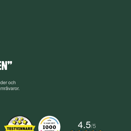
EN”
nder och
umråvaror.
4.5
/
5