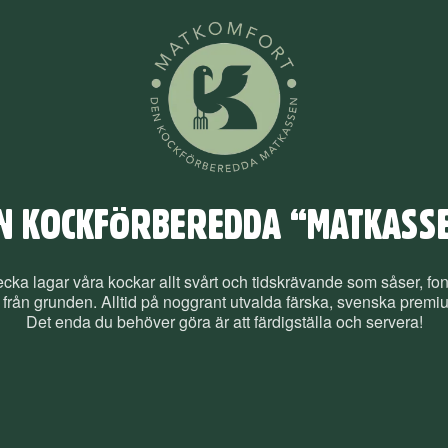
N KOCKFÖRBEREDDA “MATKASS
ecka lagar våra kockar allt svårt och tidskrävande som såser, fo
 från grunden. Alltid på noggrant utvalda färska, svenska premi
Det enda du behöver göra är att färdigställa och servera!