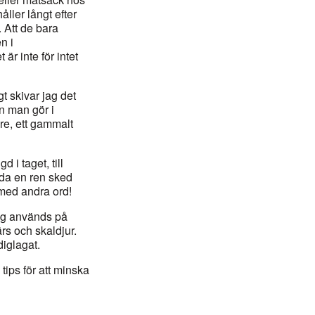
ller långt efter
 Att de bara
n i
är inte för intet
gt skivar jag det
an man gör i
are, ett gammalt
i taget, till
ända en ren sked
 med andra ord!
ag används på
ärs och skaldjur.
diglagat.
tips för att minska