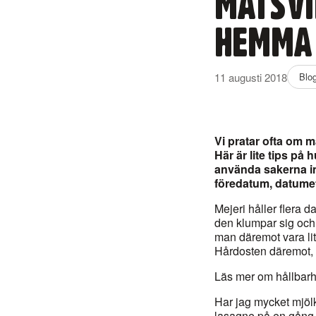
MATSVI
HEMMA 
11 augusti 2018
Blo
Vi pratar ofta om 
Här är lite tips på
använda sakerna in
föredatum, datumet
Mejeri håller flera d
den klumpar sig och
man däremot vara lit
Hårdosten däremot, 
Läs mer om hållbarh
Har jag mycket mjöl
lasagne på en gång. 