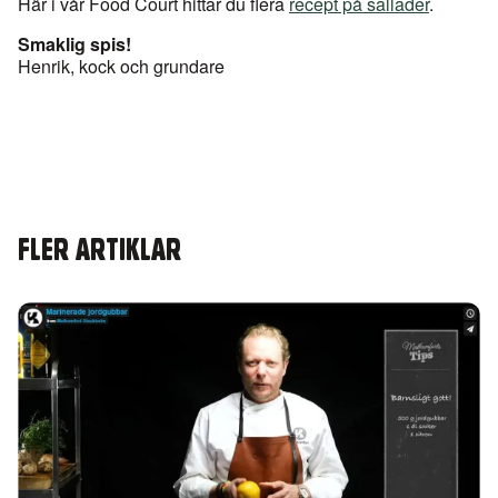
Här i vår Food Court hittar du flera
recept på sallader
.
Smaklig spis!
Henrik, kock och grundare
FLER ARTIKLAR