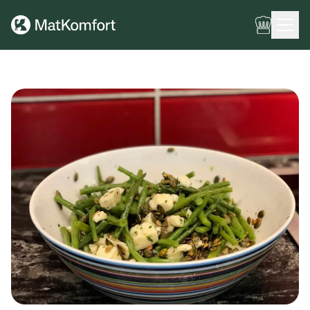
Ingen meny har konfigurerats ännu.