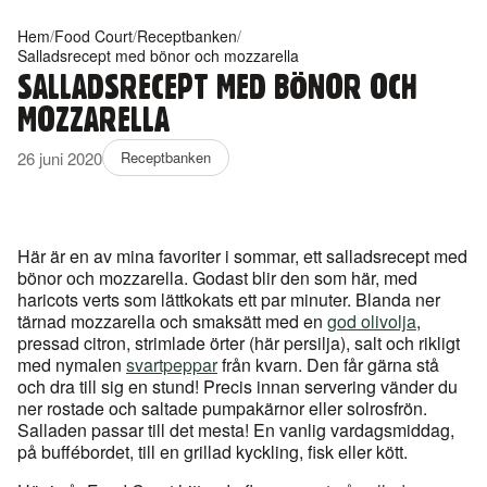
Hem
/
Food Court
/
Receptbanken
/
Salladsrecept med bönor och mozzarella
SALLADSRECEPT MED BÖNOR OCH
MOZZARELLA
26 juni 2020
Receptbanken
Här är en av mina favoriter i sommar, ett salladsrecept med
bönor och mozzarella. Godast blir den som här, med
haricots verts som lättkokats ett par minuter. Blanda ner
tärnad mozzarella och smaksätt med en
god olivolja
,
pressad citron, strimlade örter (här persilja), salt och rikligt
med nymalen
svartpeppar
från kvarn. Den får gärna stå
och dra till sig en stund! Precis innan servering vänder du
ner rostade och saltade pumpakärnor eller solrosfrön.
Salladen passar till det mesta! En vanlig vardagsmiddag,
på buffébordet, till en grillad kyckling, fisk eller kött.