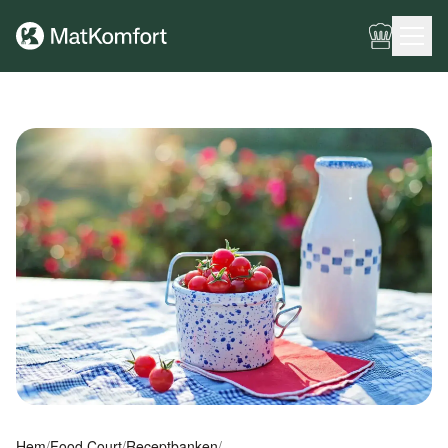
Ingen meny har konfigurerats ännu.
Hem
/
Food Court
/
Receptbanken
/