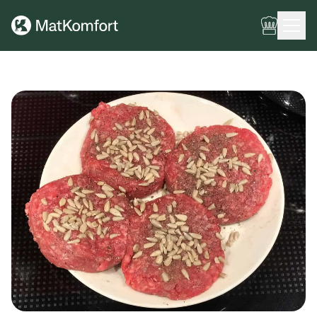
Ingen meny har konfigurerats ännu.