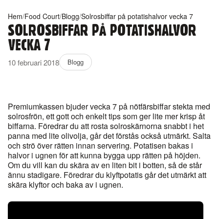
Hem
/
Food Court
/
Blogg
/
Solrosbiffar på potatishalvor vecka 7
SOLROSBIFFAR PÅ POTATISHALVOR
VECKA 7
10 februari 2018
Blogg
Premiumkassen bjuder vecka 7 på nötfärsbiffar stekta med
solrosfrön, ett gott och enkelt tips som ger lite mer krisp åt
biffarna. Föredrar du att rosta solroskärnorna snabbt i het
panna med lite olivolja, går det förstås också utmärkt. Salta
och strö över rätten innan servering. Potatisen bakas i
halvor i ugnen för att kunna bygga upp rätten på höjden.
Om du vill kan du skära av en liten bit i botten, så de står
ännu stadigare. Föredrar du klyftpotatis går det utmärkt att
skära klyftor och baka av i ugnen.