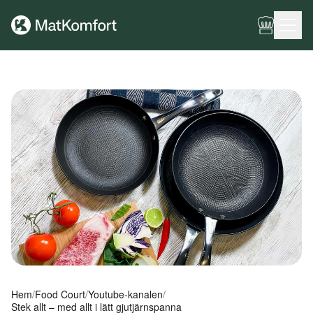
Ingen meny har konfigurerats ännu.
Hem
/
Food Court
/
Youtube-kanalen
/
Stek allt – med allt i lätt gjutjärnspanna