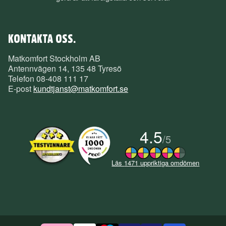
KONTAKTA OSS.
Matkomfort Stockholm AB
Antennvägen 14, 135 48 Tyresö
Telefon
08-408 111 17
E-post
kundtjanst@matkomfort.se
4.5
/
5
Läs
1471
uppriktiga omdömen