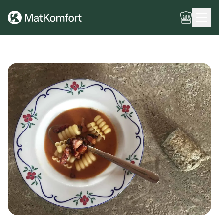
Ingen meny har konfigurerats ännu.