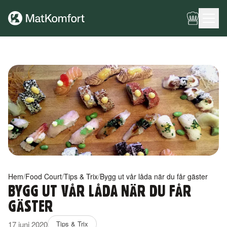
Ingen meny har konfigurerats ännu.
Hem
/
Food Court
/
Tips & Trix
/
Bygg ut vår låda när du får gäster
BYGG UT VÅR LÅDA NÄR DU FÅR
GÄSTER
17 juni 2020
Tips & Trix