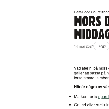
Hem
/
Food Court
/
Blog
MORS D
MIDDA
14 maj 2024
Blogg
Vad äter ni på mors 
gäller att passa på n
försommarens rabarbe
Här är några av vår
Matkomforts
sparr
Grillad eller stek