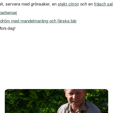
ttbit, servera med grönsaker, en
stekt citron
och en
fräsch sal
barberpaj
röm med mandelmaräng och färska bär
Mors dag!