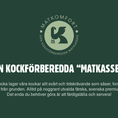
N KOCKFÖRBEREDDA “MATKASS
ecka lagar våra kockar allt svårt och tidskrävande som såser, fo
 från grunden. Alltid på noggrant utvalda färska, svenska premi
Det enda du behöver göra är att färdigställa och servera!