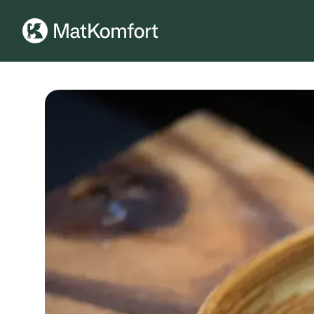
Ingen meny har konfigurerats ännu.