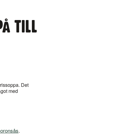
Å TILL
rrissoppa. Det
något med
horonsås
.