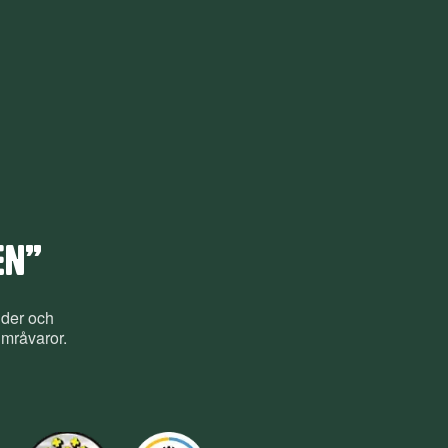
EN”
nder och
umråvaror.