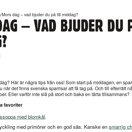
g
/
Mors dag – vad bjuder du på till middag?
AG – VAD BJUDER DU P
G?
dag? Här är några tips från oss! Som start på middagen, en spa
u när det finns svenska sparrisar att få tag på. Och till efterrätt 
r. Eller varför inte slå på stort och baka en tårta tillsammans?
a favoriter
issoppa med blomkål
.
t kyckling med primörer och en god sås. Kanske en
smarrig c