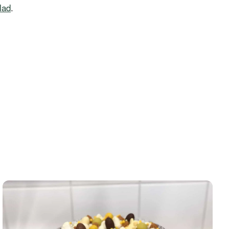
lad
.