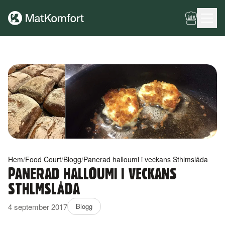
Ingen meny har konfigurerats ännu.
Hem
/
Food Court
/
Blogg
/
Panerad halloumi i veckans Sthlmslåda
PANERAD HALLOUMI I VECKANS
STHLMSLÅDA
4 september 2017
Blogg