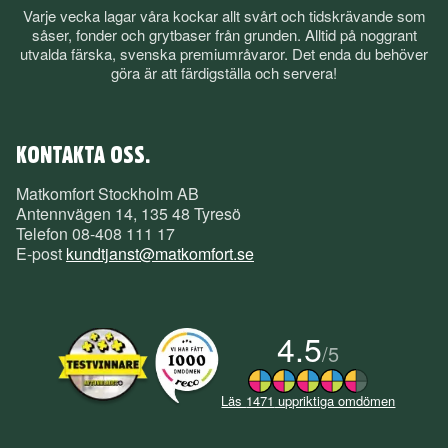
Varje vecka lagar våra kockar allt svårt och tidskrävande som
såser, fonder och grytbaser från grunden. Alltid på noggrant
utvalda färska, svenska premiumråvaror. Det enda du behöver
göra är att färdigställa och servera!
KONTAKTA OSS.
Matkomfort Stockholm AB
Antennvägen 14, 135 48 Tyresö
Telefon
08-408 111 17
E-post
kundtjanst@matkomfort.se
4.5
/
5
Läs
1471
uppriktiga omdömen