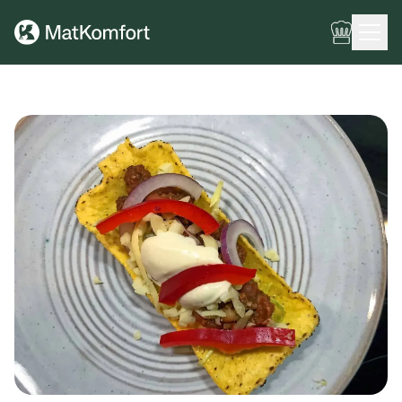
Ingen meny har konfigurerats ännu.