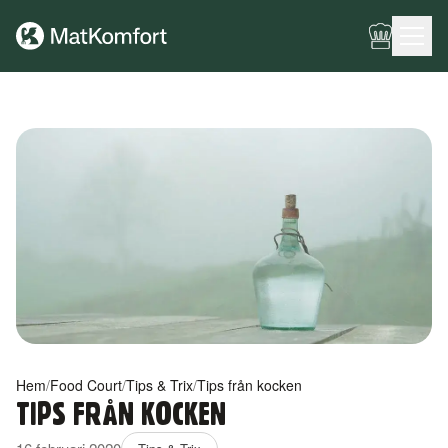
Ingen meny har konfigurerats ännu.
Hem
/
Food Court
/
Tips & Trix
/
Tips från kocken
TIPS FRÅN KOCKEN