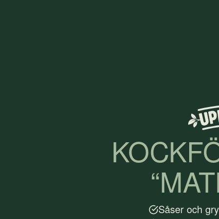
KOCKF
“MAT
Såser och gry