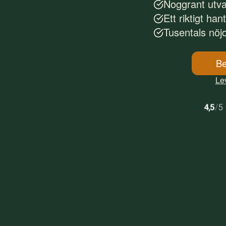
Noggrant utv
Ett riktigt han
Tusentals nöj
Be
Lev