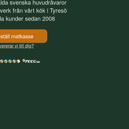
alda svenska huvudråvaror
tverk från vårt kök i Tyresö
da kunder sedan 2008
ställ matkasse
ererar vi till dig?